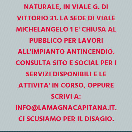
La Magna Capitana apre le porte alle
NATURALE, IN VIALE G. DI
scuole
VITTORIO 31. LA SEDE DI VIALE
Biblioteca di Foggia "La Magna Capitana"
2026-2027
MICHELANGELO 1 E' CHIUSA AL
PUBBLICO PER LAVORI
ALL'IMPIANTO ANTINCENDIO.
CONSULTA SITO E SOCIAL PER I
SERVIZI DISPONIBILI E LE
ATTIVITA' IN CORSO, OPPURE
SCRIVI A:
INFO@LAMAGNACAPITANA.IT.
CI SCUSIAMO PER IL DISAGIO.