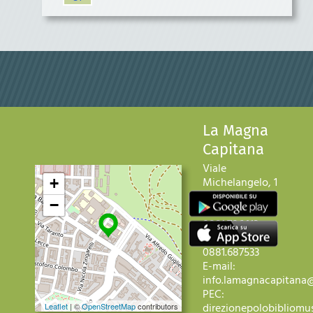
La Magna
Capitana
Viale
Michelangelo, 1
+
71121 Foggia
−
Telefono:
+39
0881.706413
Fax: +39
0881.687533
E-mail:
info.lamagnacapitana@
PEC:
direzionepolobibliomus
Leaflet
| ©
OpenStreetMap
contributors