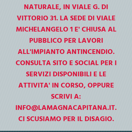
re le porte alle
Scarica la web app F
NATURALE, IN VIALE G. DI
Legge e resta aggior
VITTORIO 31. LA SEDE DI VIALE
a Capitana"
Biblioteca di Foggia "La Magn
iniziative
Resta aggiornato su eventi e i
MICHELANGELO 1 E' CHIUSA AL
PUBBLICO PER LAVORI
ALL'IMPIANTO ANTINCENDIO.
CONSULTA SITO E SOCIAL PER I
SERVIZI DISPONIBILI E LE
ATTIVITA' IN CORSO, OPPURE
SCRIVI A:
INFO@LAMAGNACAPITANA.IT.
CI SCUSIAMO PER IL DISAGIO.