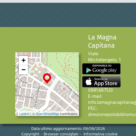
La Magna
Capitana
Viale
Michelangelo, 1
+
71121 Foggia
−
Telefono:
+39
0881.706413
Fax: +39
0881.687533
E-mail:
info.lamagnacapitana@
PEC:
direzionepolobibliomus
Leaflet
| ©
OpenStreetMap
contributors
Data ultimo aggiornamento: 09/06/2026
Copyright
Browser consigliati
Informativa cookie