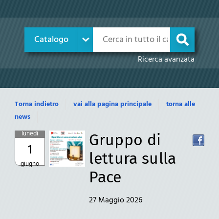
Cerca su "Catalogo"
Catalogo
cambia
Ricerca avanzata
Torna indietro
vai alla pagina principale
torna alle
news
lunedì
Gruppo di
1
lettura sulla
giugno
Pace
27 Maggio 2026