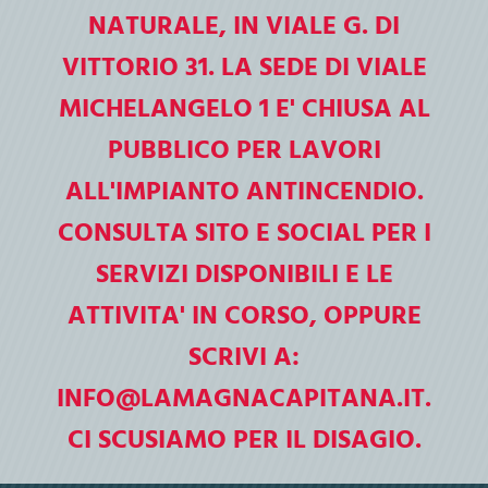
La Magna Capitana apre le porte alle
NATURALE, IN VIALE G. DI
scuole
VITTORIO 31. LA SEDE DI VIALE
Biblioteca di Foggia "La Magna Capitana"
2026-2027
MICHELANGELO 1 E' CHIUSA AL
PUBBLICO PER LAVORI
ALL'IMPIANTO ANTINCENDIO.
CONSULTA SITO E SOCIAL PER I
SERVIZI DISPONIBILI E LE
ATTIVITA' IN CORSO, OPPURE
SCRIVI A:
INFO@LAMAGNACAPITANA.IT.
CI SCUSIAMO PER IL DISAGIO.