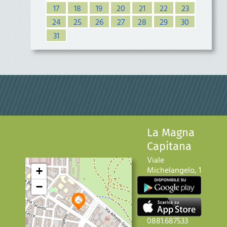
17
18
19
20
21
22
23
24
25
26
27
28
29
30
31
La Magna
Capitana
Viale
Michelangelo, 1
+
71121 Foggia
−
Telefono:
+39
0881.706413
Fax: +39
0881.687533