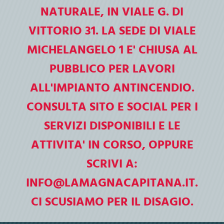
La Magna Capitana apre le porte alle
NATURALE, IN VIALE G. DI
scuole
VITTORIO 31. LA SEDE DI VIALE
Biblioteca di Foggia "La Magna Capitana"
2026-2027
MICHELANGELO 1 E' CHIUSA AL
PUBBLICO PER LAVORI
ALL'IMPIANTO ANTINCENDIO.
CONSULTA SITO E SOCIAL PER I
SERVIZI DISPONIBILI E LE
ATTIVITA' IN CORSO, OPPURE
SCRIVI A:
INFO@LAMAGNACAPITANA.IT.
CI SCUSIAMO PER IL DISAGIO.