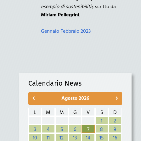
esempio di sostenibilità
, scritto da
Miriam Pellegrini
.
Gennaio Febbraio 2023
Calendario News
Agosto 2026
L
M
M
G
V
S
D
1
2
3
4
5
6
7
8
9
10
11
12
13
14
15
16