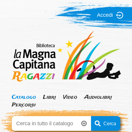
Accedi
La
Magna
Capitana
Ragazzi
Catalogo
Libri
Video
Audiolibri
Percorsi
Cerca su "Catalogo"
Cerca
Ricerca avanzata