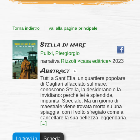
Torna indietro
vai alla pagina principale
Dettaglio
Trova
Stella di mare
il
Pulixi, Piergiorgio
docu
del
in
narrativa
Rizzoli <casa editrice>
2023
altre
Abstract
documento
risor
Tutti a Sant’Elia, un quartiere popolare
di Cagliari affacciato sul mare,
conoscono Stella, la desiderano e la
invidiano: perché lei è splendida,
impunita. Speciale. Ma un giorno di
maestrale viene trovata morta su una
spiaggia, con il volto sfregiato come a
cancellare la sua bellezza leggendaria.
[...]
Lo trovi in
Scheda