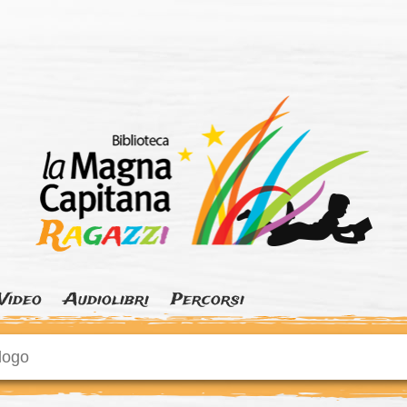
La
Magna
Capitana
Ragazzi
Video
Audiolibri
Percorsi