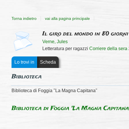
Torna indietro
vai alla pagina principale
Dettaglio
copertina
Il giro del mondo in 80 giorni
Verne, Jules
del
Letteratura per ragazzi
Corriere della sera
documento
Lo trovi in
Scheda
Biblioteca
Biblioteca di Foggia "La Magna Capitana"
Biblioteca di Foggia "La Magna Capitana